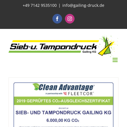
Zum
+49 7142 9535100
|
info@gailing-druck.de
Inhalt
Facebook
Instagram
springen