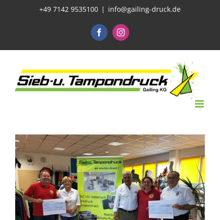
Zum
+49 7142 9535100
|
info@gailing-druck.de
Inhalt
Facebook
Instagram
springen